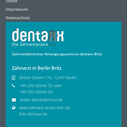
Suche
Impressum
Datenschutz
Zahnmedizinisches Versorgungszentrum dentaxx Britz
Zahnarzt in Berlin Britz
Britzer Damm 116, 12347 Berlin
+49 (30) 60640-53 oder
+49 (30) 60640-54
praxis-britz@dentaxx.de
www.zahnarzt-praxis-britz.de
britz.dentaxx.de