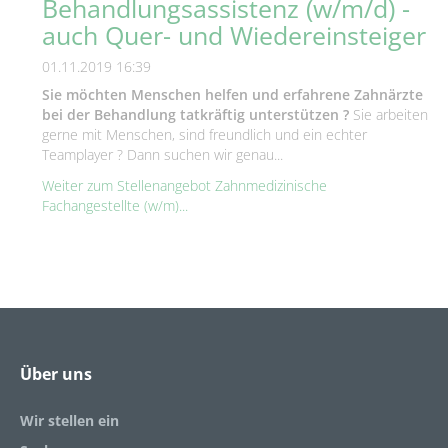
Behandlungsassistenz (w/m/d) -
auch Quer- und Wiedereinsteiger
01.11.2019 16:39
Sie möchten Menschen helfen und erfahrene Zahnärzte
bei der Behandlung tatkräftig unterstützen ?
Sie arbeiten
gerne mit Menschen, sind freundlich und ein echter
Teamplayer ? Dann suchen wir genau...
Weiter zum Stellenangebot Zahnmedizinische
Fachangestellte (w/m)...
Über uns
Wir stellen ein